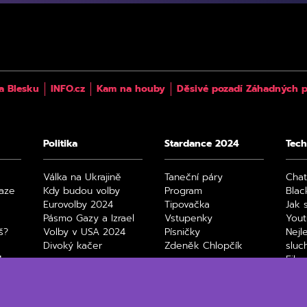
a Blesku
INFO.cz
Kam na houby
Děsivé pozadí Záhadných p
Politika
Stardance 2024
Tech
Válka na Ukrajině
Taneční páry
Cha
raze
Kdy budou volby
Program
Blac
Eurovolby 2024
Tipovačka
Jak 
Pásmo Gazy a Izrael
Vstupenky
You
š?
Volby v USA 2024
Písničky
Nejl
Divoký kačer
Zdeněk Chlopčík
sluc
4
Film
Max
Netfl