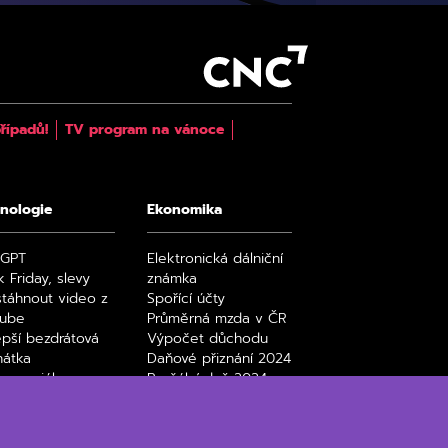
řípadů!
TV program na vánoce
nologie
Ekonomika
tGPT
Elektronická dálniční
k Friday, slevy
známka
stáhnout video z
Spořící účty
tube
Průměrná mzda v ČR
epší bezdrátová
Výpočet důchodu
hátka
Daňové přiznání 2024
y a seriály na
Paušální daň 2024
ix filmy a seriály