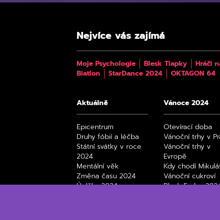
Nejvíce vás zajímá
Moje Psychologie
Blesk Tlapky
Hráči n
Biatlon
StarDance 2024
OKTAGON 64
Aktuálně
Vánoce 2024
Epicentrum
Otevírací doba
Druhy fóbií a léčba
Vánoční trhy v P
Státní svátky v roce
Vánoční trhy v
2024
Evropě
Mentální věk
Kdy chodí Mikulá
Změna času 2024
Vánoční cukroví
Úplňky 2024
Black Friday 202