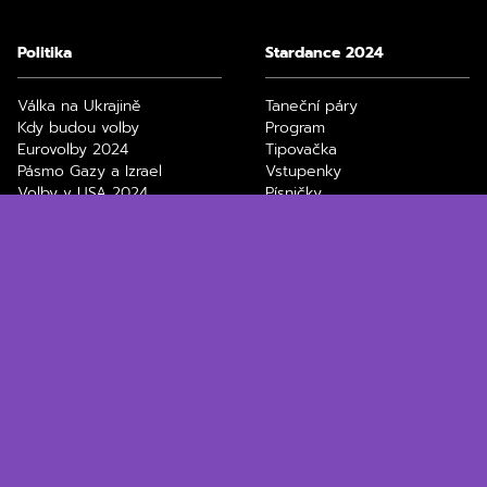
Politika
Stardance 2024
Válka na Ukrajině
Taneční páry
Kdy budou volby
Program
Eurovolby 2024
Tipovačka
Pásmo Gazy a Izrael
Vstupenky
Volby v USA 2024
Písničky
Divoký kačer
Zdeněk Chlopčík
Technologie
Ekonomika
ChatGPT
Elektronická dálniční
Black Friday, slevy
známka
Jak stáhnout video z
Spořící účty
Youtube
Průměrná mzda v ČR
Nejlepší bezdrátová
Výpočet důchodu
sluchátka
Daňové přiznání 2024
Filmy a seriály na Max
Paušální daň 2024
Netflix filmy a seriály