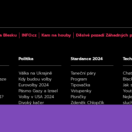
a Blesku
INFO.cz
Kam na houby
Děsivé pozadí Záhadných p
Politika
Stardance 2024
Tech
Válka na Ukrajině
Taneční páry
Cha
raze
Kdy budou volby
Program
Blac
Eurovolby 2024
Tipovačka
Jak 
Pásmo Gazy a Izrael
Vstupenky
You
š?
Volby v USA 2024
Písničky
Nejl
Divoký kačer
Zdeněk Chlopčík
sluc
4
Film
Max
Netfl