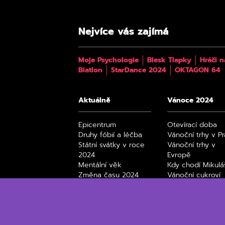
Nejvíce vás zajímá
Moje Psychologie
Blesk Tlapky
Hráči n
Biatlon
StarDance 2024
OKTAGON 64
Aktuálně
Vánoce 2024
Epicentrum
Otevírací doba
Druhy fóbií a léčba
Vánoční trhy v P
Státní svátky v roce
Vánoční trhy v
2024
Evropě
Mentální věk
Kdy chodí Mikulá
Změna času 2024
Vánoční cukroví
Úplňky 2024
Black Friday 202