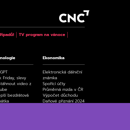
řípadů!
TV program na vánoce
nologie
Ekonomika
tGPT
Elektronická dálniční
k Friday, slevy
známka
stáhnout video z
Spořící účty
tube
Průměrná mzda v ČR
epší bezdrátová
Výpočet důchodu
hátka
Daňové přiznání 2024
y a seriály na
Paušální daň 2024
ix filmy a seriály