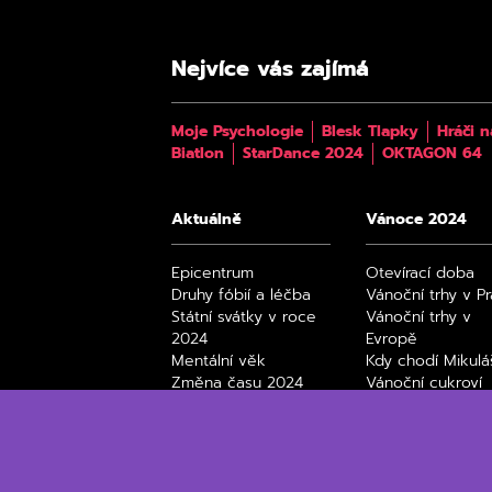
Nejvíce vás zajímá
Moje Psychologie
Blesk Tlapky
Hráči n
Biatlon
StarDance 2024
OKTAGON 64
Aktuálně
Vánoce 2024
Epicentrum
Otevírací doba
Druhy fóbií a léčba
Vánoční trhy v P
Státní svátky v roce
Vánoční trhy v
2024
Evropě
Mentální věk
Kdy chodí Mikulá
Změna času 2024
Vánoční cukroví
Úplňky 2024
Black Friday 202