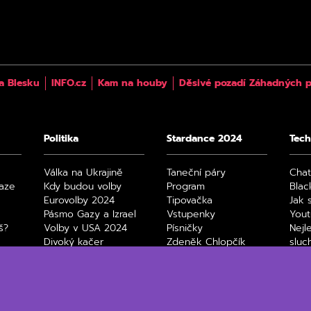
a Blesku
INFO.cz
Kam na houby
Děsivé pozadí Záhadných p
Politika
Stardance 2024
Tech
Válka na Ukrajině
Taneční páry
Cha
raze
Kdy budou volby
Program
Blac
Eurovolby 2024
Tipovačka
Jak 
Pásmo Gazy a Izrael
Vstupenky
You
š?
Volby v USA 2024
Písničky
Nejl
Divoký kačer
Zdeněk Chlopčík
sluc
4
Film
Max
Netfl