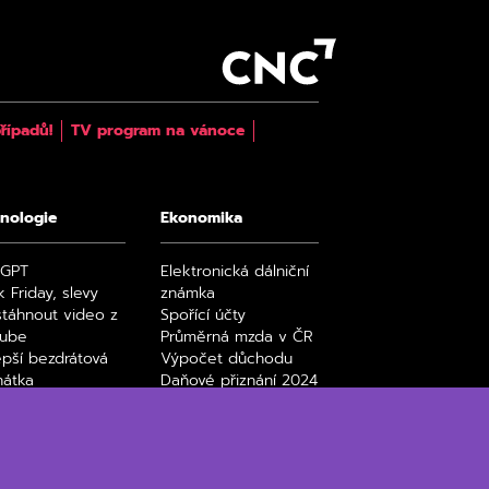
řípadů!
TV program na vánoce
nologie
Ekonomika
tGPT
Elektronická dálniční
k Friday, slevy
známka
stáhnout video z
Spořící účty
tube
Průměrná mzda v ČR
epší bezdrátová
Výpočet důchodu
hátka
Daňové přiznání 2024
y a seriály na
Paušální daň 2024
ix filmy a seriály