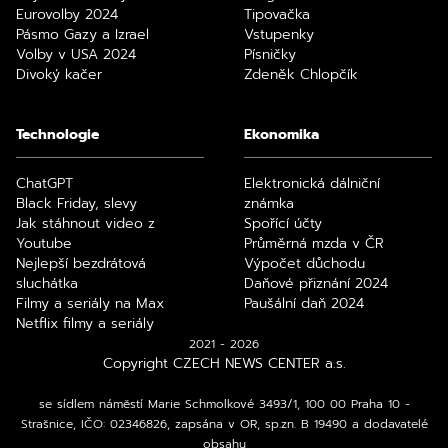
Eurovolby 2024
Tipovačka
Pásmo Gazy a Izrael
Vstupenky
Volby v USA 2024
Písničky
Divoký kačer
Zdeněk Chlopčík
Technologie
Ekonomika
ChatGPT
Elektronická dálniční
Black Friday, slevy
známka
Jak stáhnout video z
Spořící účty
Youtube
Průměrná mzda v ČR
Nejlepší bezdrátová
Výpočet důchodu
sluchátka
Daňové přiznání 2024
Filmy a seriály na Max
Paušální daň 2024
Netflix filmy a seriály
2021 - 2026
Copyright CZECH NEWS CENTER a.s.
se sídlem náměstí Marie Schmolkové 3493/1, 100 00 Praha 10 -
Strašnice, IČO: 02346826, zapsána v OR, sp.zn. B 19490 a dodavatelé
obsahu