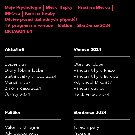
Moje Psychologie
Blesk Tlapky
Hráči na Blesku
INFO.cz
Kam na houby
Děsivé pozadí Záhadných případů!
TV program na vánoce
Biatlon
StarDance 2024
OKTAGON 64
Aktuálně
Vánoce 2024
Epicentrum
Otevírací doba
Druhy fóbií a léčba
Vánoční trhy v Praze
Státní svátky v roce 2024
Vánoční trhy v Evropě
Mentální věk
Kdy chodí Mikuláš?
Změna času 2024
Vánoční cukroví
Úplňky 2024
Black Friday 2024
Politika
Stardance 2024
Válka na Ukrajině
Taneční páry
Kdy budou volby
Program