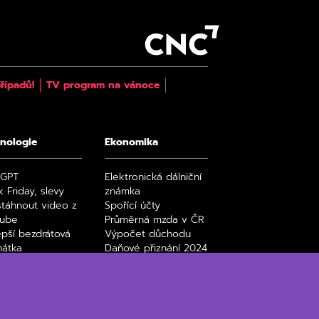
řípadů!
TV program na vánoce
nologie
Ekonomika
tGPT
Elektronická dálniční
k Friday, slevy
známka
stáhnout video z
Spořící účty
tube
Průměrná mzda v ČR
epší bezdrátová
Výpočet důchodu
hátka
Daňové přiznání 2024
y a seriály na
Paušální daň 2024
ix filmy a seriály