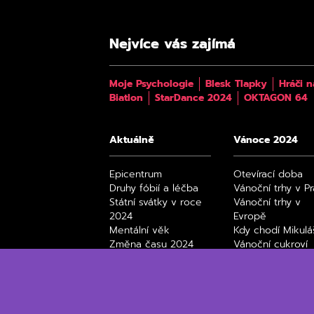
Nejvíce vás zajímá
Moje Psychologie
Blesk Tlapky
Hráči n
Biatlon
StarDance 2024
OKTAGON 64
Aktuálně
Vánoce 2024
Epicentrum
Otevírací doba
Druhy fóbií a léčba
Vánoční trhy v P
Státní svátky v roce
Vánoční trhy v
2024
Evropě
Mentální věk
Kdy chodí Mikulá
Změna času 2024
Vánoční cukroví
Úplňky 2024
Black Friday 202