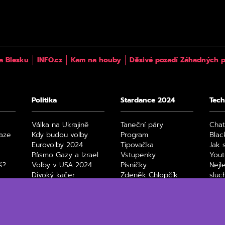
a Blesku
INFO.cz
Kam na houby
Děsivé pozadí Záhadných p
Politika
Stardance 2024
Tech
Válka na Ukrajině
Taneční páry
Cha
raze
Kdy budou volby
Program
Blac
Eurovolby 2024
Tipovačka
Jak 
Pásmo Gazy a Izrael
Vstupenky
You
š?
Volby v USA 2024
Písničky
Nejl
Divoký kačer
Zdeněk Chlopčík
sluc
4
Film
Max
Netfl