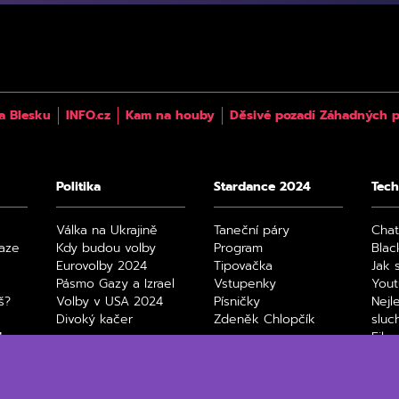
a Blesku
INFO.cz
Kam na houby
Děsivé pozadí Záhadných p
Politika
Stardance 2024
Tech
Válka na Ukrajině
Taneční páry
Cha
raze
Kdy budou volby
Program
Blac
Eurovolby 2024
Tipovačka
Jak 
Pásmo Gazy a Izrael
Vstupenky
You
š?
Volby v USA 2024
Písničky
Nejl
Divoký kačer
Zdeněk Chlopčík
sluc
4
Film
Max
Netfl