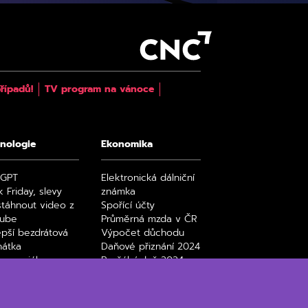
řípadů!
TV program na vánoce
nologie
Ekonomika
tGPT
Elektronická dálniční
k Friday, slevy
známka
stáhnout video z
Spořící účty
tube
Průměrná mzda v ČR
epší bezdrátová
Výpočet důchodu
hátka
Daňové přiznání 2024
y a seriály na
Paušální daň 2024
ix filmy a seriály