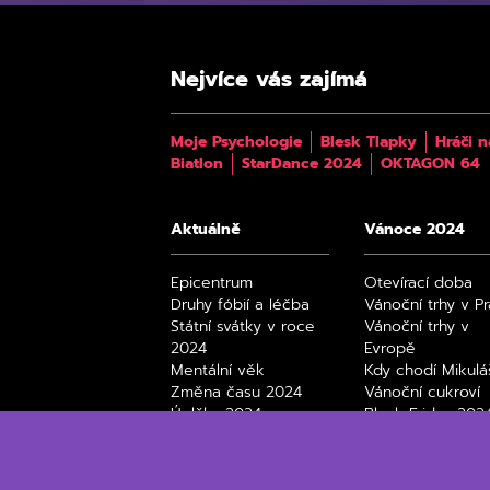
Nejvíce vás zajímá
Moje Psychologie
Blesk Tlapky
Hráči n
Biatlon
StarDance 2024
OKTAGON 64
Aktuálně
Vánoce 2024
Epicentrum
Otevírací doba
Druhy fóbií a léčba
Vánoční trhy v P
Státní svátky v roce
Vánoční trhy v
2024
Evropě
Mentální věk
Kdy chodí Mikulá
Změna času 2024
Vánoční cukroví
Úplňky 2024
Black Friday 202