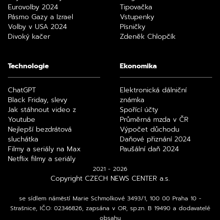
Eurovolby 2024
Tipovačka
Pásmo Gazy a Izrael
Vstupenky
Volby v USA 2024
Písničky
Divoký kačer
Zdeněk Chlopčík
Technologie
Ekonomika
ChatGPT
Elektronická dálniční
Black Friday, slevy
známka
Jak stáhnout video z
Spořící účty
Youtube
Průměrná mzda v ČR
Nejlepší bezdrátová
Výpočet důchodu
sluchátka
Daňové přiznání 2024
Filmy a seriály na Max
Paušální daň 2024
Netflix filmy a seriály
2021 - 2026
Copyright CZECH NEWS CENTER a.s.
se sídlem náměstí Marie Schmolkové 3493/1, 100 00 Praha 10 -
Strašnice, IČO: 02346826, zapsána v OR, sp.zn. B 19490 a dodavatelé
obsahu