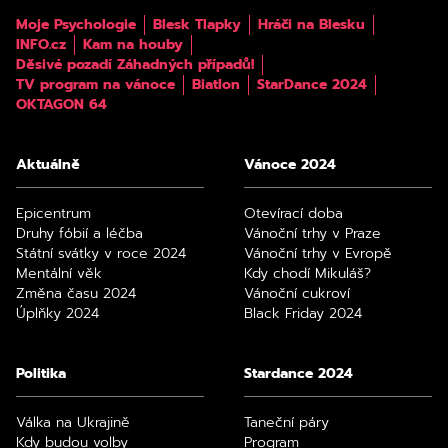
Moje Psychologie
Blesk Tlapky
Hráči na Blesku
INFO.cz
Kam na houby
Děsivé pozadí Záhadných případů!
TV program na vánoce
Biatlon
StarDance 2024
OKTAGON 64
Aktuálně
Vánoce 2024
Epicentrum
Otevírací doba
Druhy fóbií a léčba
Vánoční trhy v Praze
Státní svátky v roce 2024
Vánoční trhy v Evropě
Mentální věk
Kdy chodí Mikuláš?
Změna času 2024
Vánoční cukroví
Úplňky 2024
Black Friday 2024
Politika
Stardance 2024
Válka na Ukrajině
Taneční páry
Kdy budou volby
Program