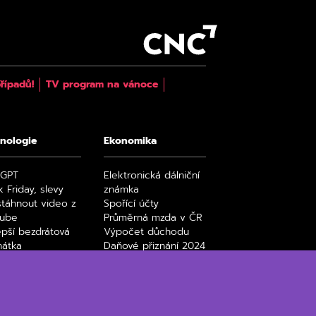
řípadů!
TV program na vánoce
nologie
Ekonomika
tGPT
Elektronická dálniční
k Friday, slevy
známka
stáhnout video z
Spořící účty
tube
Průměrná mzda v ČR
epší bezdrátová
Výpočet důchodu
hátka
Daňové přiznání 2024
y a seriály na
Paušální daň 2024
ix filmy a seriály