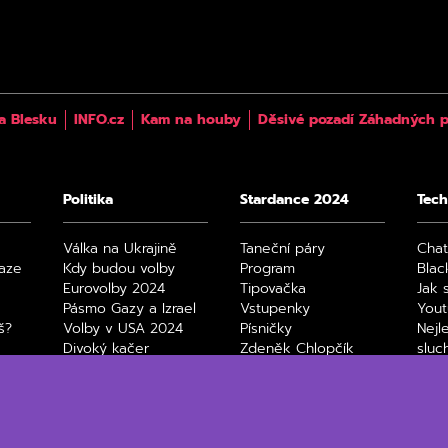
a Blesku
INFO.cz
Kam na houby
Děsivé pozadí Záhadných p
Politika
Stardance 2024
Tech
Válka na Ukrajině
Taneční páry
Cha
raze
Kdy budou volby
Program
Blac
Eurovolby 2024
Tipovačka
Jak 
Pásmo Gazy a Izrael
Vstupenky
You
š?
Volby v USA 2024
Písničky
Nejl
Divoký kačer
Zdeněk Chlopčík
sluc
4
Film
Max
Netfl