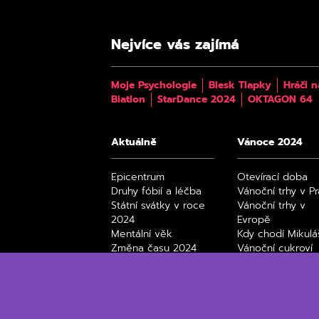
Nejvíce vás zajímá
Moje Psychologie
Blesk Tlapky
Hráči n
Biatlon
StarDance 2024
OKTAGON 64
Aktuálně
Vánoce 2024
Epicentrum
Otevírací doba
Druhy fóbií a léčba
Vánoční trhy v P
Státní svátky v roce
Vánoční trhy v
2024
Evropě
Mentální věk
Kdy chodí Mikulá
Změna času 2024
Vánoční cukroví
Úplňky 2024
Black Friday 202