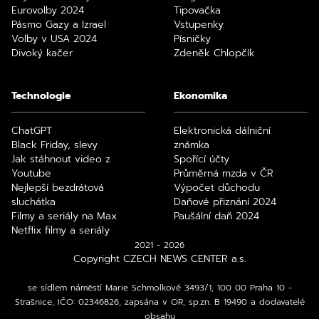
Eurovolby 2024
Tipovačka
Pásmo Gazy a Izrael
Vstupenky
Volby v USA 2024
Písničky
Divoký kačer
Zdeněk Chlopčík
Technologie
Ekonomika
ChatGPT
Elektronická dálniční
Black Friday, slevy
známka
Jak stáhnout video z
Spořící účty
Youtube
Průměrná mzda v ČR
Nejlepší bezdrátová
Výpočet důchodu
sluchátka
Daňové přiznání 2024
Filmy a seriály na Max
Paušální daň 2024
Netflix filmy a seriály
2021 - 2026
Copyright CZECH NEWS CENTER a.s.
se sídlem náměstí Marie Schmolkové 3493/1, 100 00 Praha 10 -
Strašnice, IČO: 02346826, zapsána v OR, sp.zn. B 19490 a dodavatelé
obsahu