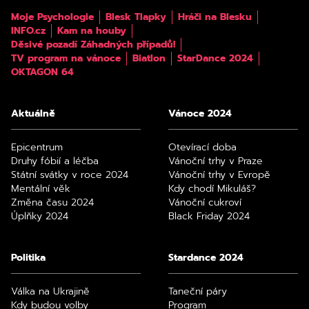
Moje Psychologie
Blesk Tlapky
Hráči na Blesku
INFO.cz
Kam na houby
Děsivé pozadí Záhadných případů!
TV program na vánoce
Biatlon
StarDance 2024
OKTAGON 64
Aktuálně
Vánoce 2024
Epicentrum
Otevírací doba
Druhy fóbií a léčba
Vánoční trhy v Praze
Státní svátky v roce 2024
Vánoční trhy v Evropě
Mentální věk
Kdy chodí Mikuláš?
Změna času 2024
Vánoční cukroví
Úplňky 2024
Black Friday 2024
Politika
Stardance 2024
Válka na Ukrajině
Taneční páry
Kdy budou volby
Program