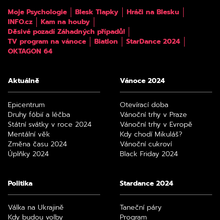
Moje Psychologie
Blesk Tlapky
Hráči na Blesku
INFO.cz
Kam na houby
Děsivé pozadí Záhadných případů!
TV program na vánoce
Biatlon
StarDance 2024
OKTAGON 64
Aktuálně
Vánoce 2024
Epicentrum
Otevírací doba
Druhy fóbií a léčba
Vánoční trhy v Praze
Státní svátky v roce 2024
Vánoční trhy v Evropě
Mentální věk
Kdy chodí Mikuláš?
Změna času 2024
Vánoční cukroví
Úplňky 2024
Black Friday 2024
Politika
Stardance 2024
Válka na Ukrajině
Taneční páry
Kdy budou volby
Program