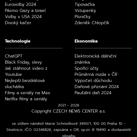
Eurovolby 2024
Tipovačka
Pásmo Gazy a Izrael
Vstupenky
Volby v USA 2024
Písničky
Divoký kačer
Zdeněk Chlopčík
Technologie
Ekonomika
ChatGPT
Elektronická dálniční
Black Friday, slevy
známka
Jak stáhnout video z
Spořící účty
Youtube
Průměrná mzda v ČR
Nejlepší bezdrátová
Výpočet důchodu
sluchátka
Daňové přiznání 2024
Filmy a seriály na Max
Paušální daň 2024
Netflix filmy a seriály
2021 - 2026
Copyright CZECH NEWS CENTER a.s.
se sídlem náměstí Marie Schmolkové 3493/1, 100 00 Praha 10 -
Strašnice, IČO: 02346826, zapsána v OR, sp.zn. B 19490 a dodavatelé
obsahu