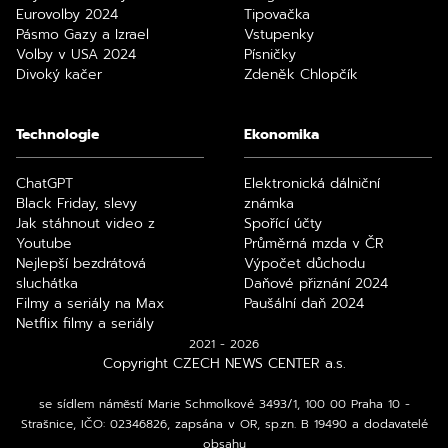
Eurovolby 2024
Tipovačka
Pásmo Gazy a Izrael
Vstupenky
Volby v USA 2024
Písničky
Divoký kačer
Zdeněk Chlopčík
Technologie
Ekonomika
ChatGPT
Elektronická dálniční
Black Friday, slevy
známka
Jak stáhnout video z
Spořící účty
Youtube
Průměrná mzda v ČR
Nejlepší bezdrátová
Výpočet důchodu
sluchátka
Daňové přiznání 2024
Filmy a seriály na Max
Paušální daň 2024
Netflix filmy a seriály
2021 - 2026
Copyright CZECH NEWS CENTER a.s.
se sídlem náměstí Marie Schmolkové 3493/1, 100 00 Praha 10 -
Strašnice, IČO: 02346826, zapsána v OR, sp.zn. B 19490 a dodavatelé
obsahu