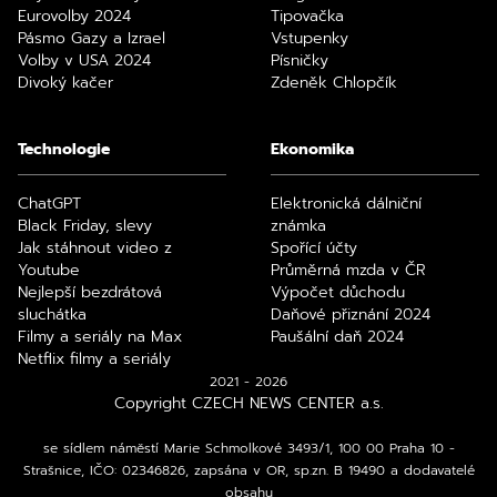
Eurovolby 2024
Tipovačka
Pásmo Gazy a Izrael
Vstupenky
Volby v USA 2024
Písničky
Divoký kačer
Zdeněk Chlopčík
Technologie
Ekonomika
ChatGPT
Elektronická dálniční
Black Friday, slevy
známka
Jak stáhnout video z
Spořící účty
Youtube
Průměrná mzda v ČR
Nejlepší bezdrátová
Výpočet důchodu
sluchátka
Daňové přiznání 2024
Filmy a seriály na Max
Paušální daň 2024
Netflix filmy a seriály
2021 - 2026
Copyright CZECH NEWS CENTER a.s.
se sídlem náměstí Marie Schmolkové 3493/1, 100 00 Praha 10 -
Strašnice, IČO: 02346826, zapsána v OR, sp.zn. B 19490 a dodavatelé
obsahu