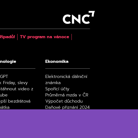
řípadů!
TV program na vánoce
nologie
Ekonomika
tGPT
Elektronická dálniční
k Friday, slevy
známka
stáhnout video z
Spořící účty
tube
Průměrná mzda v ČR
epší bezdrátová
Výpočet důchodu
hátka
Daňové přiznání 2024
y a seriály na
Paušální daň 2024
ix filmy a seriály