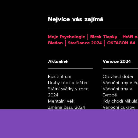
Nejvíce vás zajímá
Moje Psychologie
Blesk Tlapky
Hráči n
Biatlon
StarDance 2024
OKTAGON 64
Aktuálně
Vánoce 2024
Epicentrum
Otevírací doba
Druhy fóbií a léčba
Vánoční trhy v P
Státní svátky v roce
Vánoční trhy v
2024
Evropě
Mentální věk
Kdy chodí Mikulá
Změna času 2024
Vánoční cukroví
Úplňky 2024
Black Friday 202