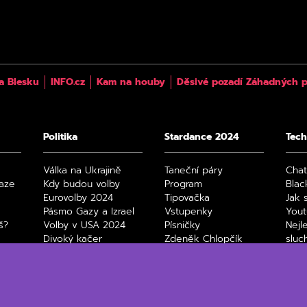
a Blesku
INFO.cz
Kam na houby
Děsivé pozadí Záhadných p
Politika
Stardance 2024
Tech
Válka na Ukrajině
Taneční páry
Cha
raze
Kdy budou volby
Program
Blac
Eurovolby 2024
Tipovačka
Jak 
Pásmo Gazy a Izrael
Vstupenky
You
š?
Volby v USA 2024
Písničky
Nejl
Divoký kačer
Zdeněk Chlopčík
sluc
4
Film
Max
Netfl