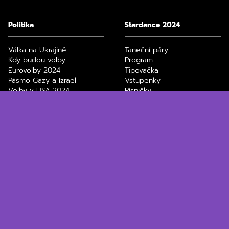
Politika
Stardance 2024
Válka na Ukrajině
Taneční páry
Kdy budou volby
Program
Eurovolby 2024
Tipovačka
Pásmo Gazy a Izrael
Vstupenky
Volby v USA 2024
Písničky
Divoký kačer
Zdeněk Chlopčík
Technologie
Ekonomika
ChatGPT
Elektronická dálniční
Black Friday, slevy
známka
Jak stáhnout video z
Spořící účty
Youtube
Průměrná mzda v ČR
Nejlepší bezdrátová
Výpočet důchodu
sluchátka
Daňové přiznání 2024
Filmy a seriály na Max
Paušální daň 2024
Netflix filmy a seriály