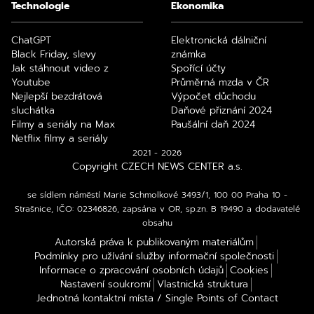
Technologie
Ekonomika
ChatGPT
Elektronická dálniční
Black Friday, slevy
známka
Jak stáhnout video z
Spořící účty
Youtube
Průměrná mzda v ČR
Nejlepší bezdrátová
Výpočet důchodu
sluchátka
Daňové přiznání 2024
Filmy a seriály na Max
Paušální daň 2024
Netflix filmy a seriály
2021 - 2026
Copyright CZECH NEWS CENTER a.s.
se sídlem náměstí Marie Schmolkové 3493/1, 100 00 Praha 10 -
Strašnice, IČO: 02346826, zapsána v OR, sp.zn. B 19490 a dodavatelé
obsahu
Autorská práva k publikovaným materiálům
Podmínky pro užívání služby informační společnosti
Informace o zpracování osobních údajů
Cookies
Nastavení soukromí
Vlastnická struktura
Jednotná kontaktní místa / Single Points of Contact