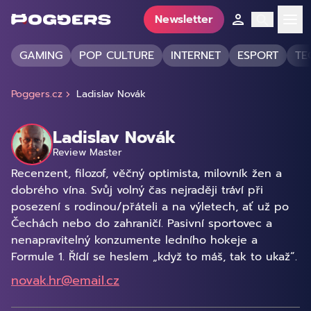
Newsletter
GAMING
POP CULTURE
INTERNET
ESPORT
TE
Poggers.cz
Ladislav Novák
Ladislav Novák
Review Master
Recenzent, filozof, věčný optimista, milovník žen a
dobrého vína. Svůj volný čas nejraději tráví při
posezení s rodinou/přáteli a na výletech, ať už po
Čechách nebo do zahraničí. Pasivní sportovec a
nenapravitelný konzumente ledního hokeje a
Formule 1. Řídí se heslem „když to máš, tak to ukaž“.
novak.hr@email.cz