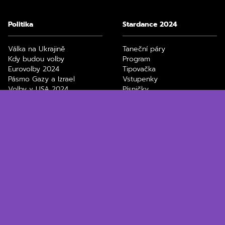
Politika
Stardance 2024
Válka na Ukrajině
Taneční páry
Kdy budou volby
Program
Eurovolby 2024
Tipovačka
Pásmo Gazy a Izrael
Vstupenky
Volby v USA 2024
Písničky
Divoký kačer
Zdeněk Chlopčík
Technologie
Ekonomika
ChatGPT
Elektronická dálniční
Black Friday, slevy
známka
Jak stáhnout video z
Spořící účty
Youtube
Průměrná mzda v ČR
Nejlepší bezdrátová
Výpočet důchodu
sluchátka
Daňové přiznání 2024
Filmy a seriály na Max
Paušální daň 2024
Netflix filmy a seriály