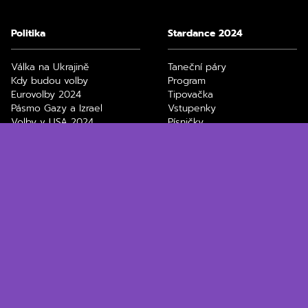
Politika
Stardance 2024
Válka na Ukrajině
Taneční páry
Kdy budou volby
Program
Eurovolby 2024
Tipovačka
Pásmo Gazy a Izrael
Vstupenky
Volby v USA 2024
Písničky
Divoký kačer
Zdeněk Chlopčík
Technologie
Ekonomika
ChatGPT
Elektronická dálniční
Black Friday, slevy
známka
Jak stáhnout video z
Spořící účty
Youtube
Průměrná mzda v ČR
Nejlepší bezdrátová
Výpočet důchodu
sluchátka
Daňové přiznání 2024
Filmy a seriály na Max
Paušální daň 2024
Netflix filmy a seriály