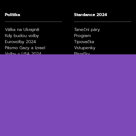
Politika
Stardance 2024
Válka na Ukrajině
Taneční páry
Kdy budou volby
Program
Eurovolby 2024
Tipovačka
Pásmo Gazy a Izrael
Vstupenky
Volby v USA 2024
Písničky
Divoký kačer
Zdeněk Chlopčík
Technologie
Ekonomika
ChatGPT
Elektronická dálniční
Black Friday, slevy
známka
Jak stáhnout video z
Spořící účty
Youtube
Průměrná mzda v ČR
Nejlepší bezdrátová
Výpočet důchodu
sluchátka
Daňové přiznání 2024
Filmy a seriály na Max
Paušální daň 2024
Netflix filmy a seriály