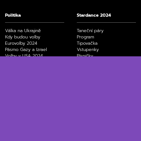
Politika
Stardance 2024
Válka na Ukrajině
Taneční páry
Kdy budou volby
Program
Eurovolby 2024
Tipovačka
Pásmo Gazy a Izrael
Vstupenky
Volby v USA 2024
Písničky
Divoký kačer
Zdeněk Chlopčík
Technologie
Ekonomika
ChatGPT
Elektronická dálniční
Black Friday, slevy
známka
Jak stáhnout video z
Spořící účty
Youtube
Průměrná mzda v ČR
Nejlepší bezdrátová
Výpočet důchodu
sluchátka
Daňové přiznání 2024
Filmy a seriály na Max
Paušální daň 2024
Netflix filmy a seriály